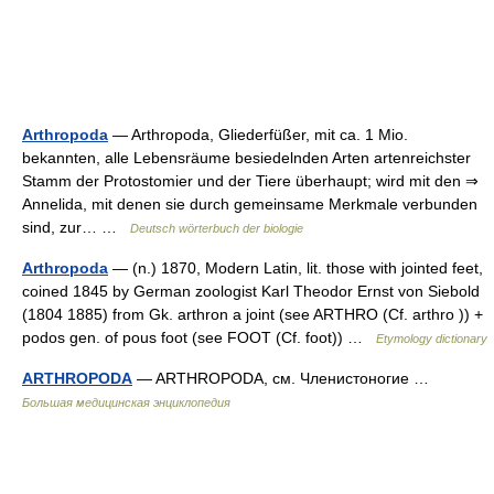
Arthropoda
— Arthropoda, Gliederfüßer, mit ca. 1 Mio.
bekannten, alle Lebensräume besiedelnden Arten artenreichster
Stamm der Protostomier und der Tiere überhaupt; wird mit den ⇒
Annelida, mit denen sie durch gemeinsame Merkmale verbunden
sind, zur… …
Deutsch wörterbuch der biologie
Arthropoda
— (n.) 1870, Modern Latin, lit. those with jointed feet,
coined 1845 by German zoologist Karl Theodor Ernst von Siebold
(1804 1885) from Gk. arthron a joint (see ARTHRO (Cf. arthro )) +
podos gen. of pous foot (see FOOT (Cf. foot)) …
Etymology dictionary
ARTHROPODA
— ARTHROPODA, см. Членистоногие …
Большая медицинская энциклопедия