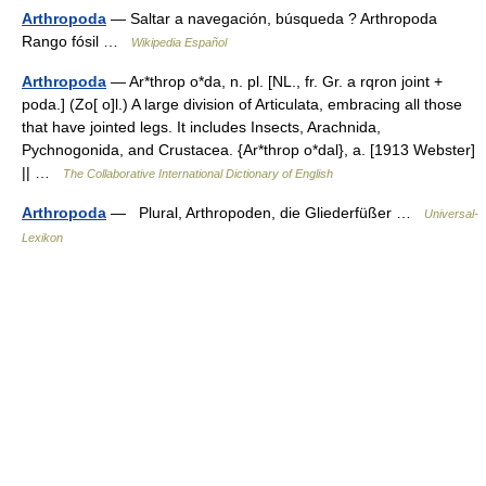
Arthropoda
— Saltar a navegación, búsqueda ? Arthropoda
Rango fósil …
Wikipedia Español
Arthropoda
— Ar*throp o*da, n. pl. [NL., fr. Gr. a rqron joint +
poda.] (Zo[ o]l.) A large division of Articulata, embracing all those
that have jointed legs. It includes Insects, Arachnida,
Pychnogonida, and Crustacea. {Ar*throp o*dal}, a. [1913 Webster]
|| …
The Collaborative International Dictionary of English
Arthropoda
— Plural, Arthropoden, die Gliederfüßer …
Universal-
Lexikon