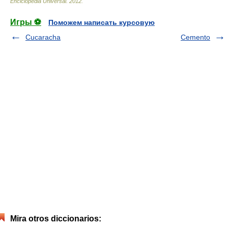
Enciclopedia Universal
.
2012
.
Игры ⚽
Поможем написать курсовую
Cucaracha
Cemento
Mira otros diccionarios: