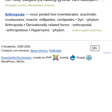
Ekologijos terminų aiškinamasis žodynas
Arthropoda
— noun jointed foot invertebrates: arachnids;
crustaceans; insects; millipedes; centipedes • Syn: ↑phylum
Arthropoda • Derivationally related forms: ↑arthropodal,
↑arthropodous • Hypernyms: ↑phylum …
Useful english dictionary
© Academic, 2000-2026
18+
Contacte con nosotros:
Apoyo técnico
,
Publicidad
Exportación Diccionarios
, creado en PHP,
Joomla,
Drupal,
WordPress, MODx.