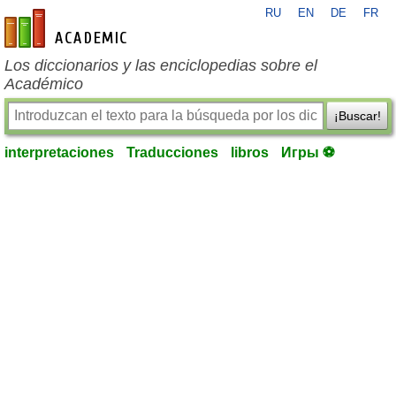
RU
EN
DE
FR
es-academic.com
Los diccionarios y las enciclopedias sobre el
Académico
¡Buscar!
interpretaciones
Traducciones
libros
Игры ⚽