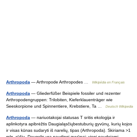
Arthropoda
— Arthropode Arthropodes …
Wikipédia en Français
Arthropoda
— Gliederfüßer Beispiele fossiler und rezenter
Arthropodengruppen: Trilobiten, Kieferklauenträger wie
Seeskorpione und Spinnentiere, Krebstiere, Ta …
Deutsch Wikipedia
Arthropoda
— nariuotakojai statusas T sritis ekologija ir
aplinkotyra apibrėžtis Daugialąsčiųbestuburių gyvūnų, kurių kojos
ir visas kūnas sudaryti iš narelių, tipas (Arthropoda). Skiriama >1
mln. rūšių. Daugelis yra naudingi gyvūnai: vieni naudojami… …